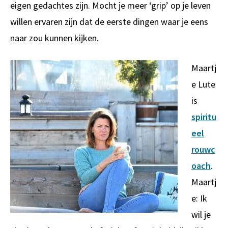
eigen gedachtes zijn. Mocht je meer ‘grip’ op je leven
willen ervaren zijn dat de eerste dingen waar je eens
naar zou kunnen kijken.
Maartj
e Lute
is
spiritu
eel
rouwc
oach
.
Maartj
e: Ik
wil je