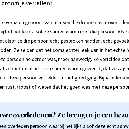
n droom je vertellen?
re verhalen gehoord van mensen die dromen over overleden
bij het net leek alsof ze samen waren met die persoon. Als 
et alsof ze die persoon echt gesproken hadden, echt gevoe
adden. Ze zeiden dat het soms echter leek dan in het echte 
deze persoon helderder was, meer aanwezig. Ze vertelden dat
at ze met deze persoon samen waren geweest, dat ze zage
 dat deze persoon vertelde dat het goed ging. Bijna iederee
n rust, troost of weten dat het goed was met deze persoo
er overledenen? Ze brengen je een bezo
en overleden persoon waarbij het lijkt alsof deze echt aan