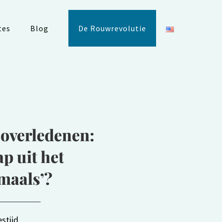
tes
Blog
De Rouwrevolutie
overledenen:
p uit het
maals’?
stijd