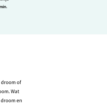
min.
e droom of
room. Wat
’n droom en