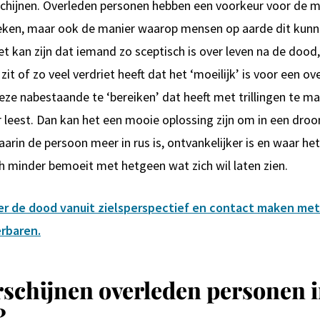
chijnen. Overleden personen hebben een voorkeur voor de 
oeken, maar ook de manier waarop mensen op aarde dit kun
t kan zijn dat iemand zo sceptisch is over leven na de dood, 
zit of zo veel verdriet heeft dat het ‘moeilijk’ is voor een ov
ze nabestaande te ‘bereiken’ dat heeft met trillingen te ma
r leest. Dan kan het een mooie oplossing zijn om in een dro
aarin de persoon meer in rus is, ontvankelijker is en waar he
ch minder bemoeit met hetgeen wat zich wil laten zien.
er de dood vanuit zielsperspectief en contact maken met
rbaren.
schijnen overleden personen i
?