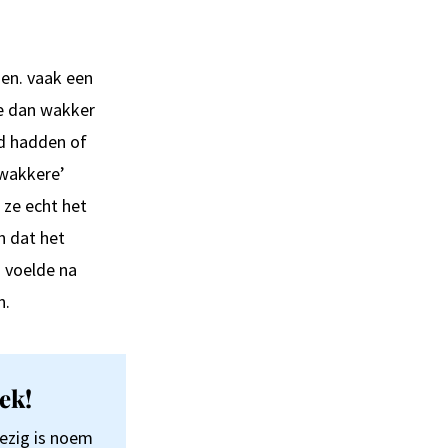
en. vaak een
ze dan wakker
ld hadden of
‘wakkere’
 ze echt het
n dat het
n voelde na
n.
ek!
wezig is noem