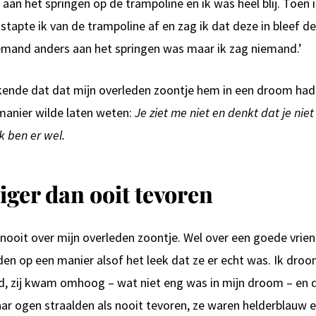
aan het springen op de trampoline en ik was heel blij. Toen 
stapte ik van de trampoline af en zag ik dat deze in bleef d
iemand anders aan het springen was maar ik zag niemand.’
kende dat dat mijn overleden zoontje hem in een droom ha
anier wilde laten weten:
Je ziet me niet en denkt dat je nie
k ben er wel.
ger dan ooit tevoren
 nooit over mijn overleden zoontje. Wel over een goede vrie
den op een manier alsof het leek dat ze er echt was. Ik droo
nd, zij kwam omhoog – wat niet eng was in mijn droom – en 
ar ogen straalden als nooit tevoren, ze waren helderblauw e