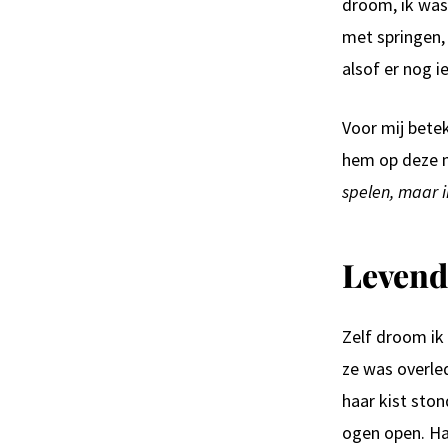
droom, ik was 
met springen, 
alsof er nog 
Voor mij bete
hem op deze m
spelen, maar i
Levendi
Zelf droom ik
ze was overle
haar kist sto
ogen open. Ha