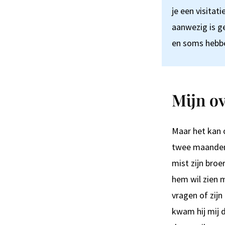
je een visitat
aanwezig is ge
en soms hebbe
Mijn o
Maar het kan o
twee maanden 
mist zijn broe
hem wil zien m
vragen of zijn
kwam hij mij 