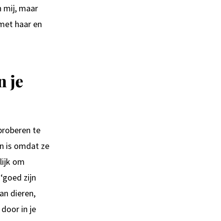
n mij, maar
met haar en
 je
proberen te
n is omdat ze
lijk om
‘goed zijn
an dieren,
 door in je