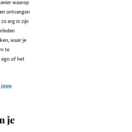
manier waarop
nen ontvangen
zo erg in zijn
erleden
ken, waar je
om te
t ego of het
 jouw
n je