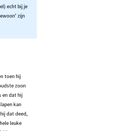
) echt bij je
gewoon’ zijn
n toen hij
 oudste zoon
 en dat hij
slapen kan
hij dat deed,
hele leuke