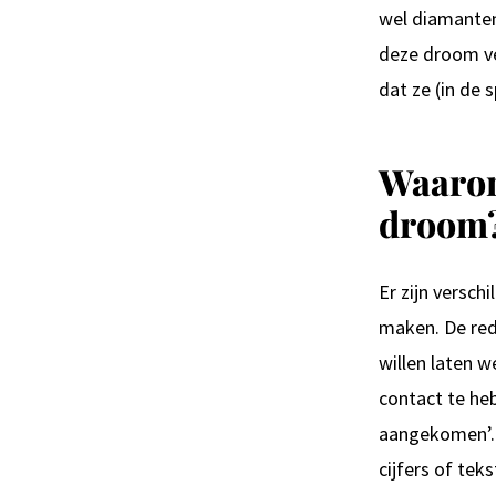
wel diamanten.
deze droom ve
dat ze (in de 
Waarom
droom
Er zijn versc
maken. De red
willen laten 
contact te heb
aangekomen’. 
cijfers of tek