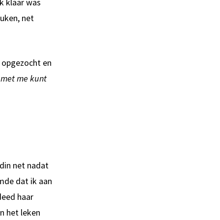
ik klaar was
euken, net
d opgezocht en
t met me kunt
ndin net nadat
mde dat ik aan
deed haar
n het leken